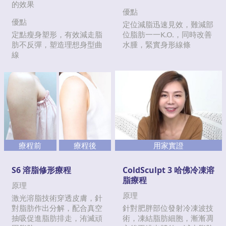
的效果
優點
優點
定位減脂迅速見效，難減部
定點瘦身塑形，有效減走脂
位脂肪一一K.O.，同時改善
肪不反彈，塑造理想身型曲
水腫，緊實身形線條
線
療程前
療程後
用家實證
S6 溶脂修形療程
ColdSculpt 3 哈佛冷凍溶
脂療程
原理
原理
激光溶脂技術穿透皮膚，針
對脂肪作出分解，配合真空
針對肥胖部位發射冷凍波技
抽吸促進脂肪排走，洧滅頑
術，凍結脂肪細胞，漸漸凋