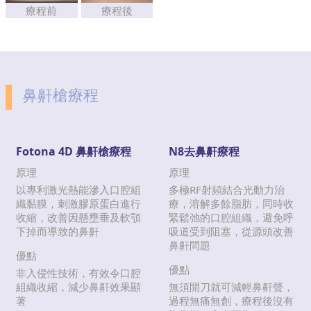
療程前
療程後
鼻鼾槍療程
Fotona 4D 鼻鼾槍療程
N8去鼻鼾療程
原理
原理
以專利激光熱能滲入口腔組
多極RF射頻結合光動力治
織黏膜，刺激膠原蛋白進行
療，溶解多餘脂肪，同時收
收縮，改善因懸壅垂及軟顎
緊鬆弛的口腔組織，避免呼
下掉而導致的鼻鼾
吸道受到阻塞，從源頭改善
鼻鼾問題
優點
優點
非入侵性技術，有效令口腔
組織收縮，減少鼻鼾效果顯
無須開刀就可減輕鼻鼾聲，
著
過程無痛無創，療程後沒有