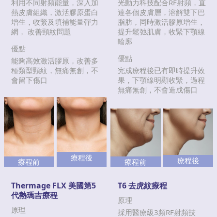
利用不同射頻能量，深入加
光動力科技配合RF射頻，直
熱皮膚組織，激活膠原蛋白
達各個皮膚層，溶解雙下巴
增生，收緊及填補能量彈力
脂肪，同時激活膠原增生，
網， 改善頸紋問題
提升鬆弛肌膚，收緊下顎線
輪廓
優點
優點
能夠高效激活膠原，改善多
種類型頸紋，無痛無創，不
完成療程後已有即時提升效
會留下傷口
果，下顎線明顯收緊，過程
無痛無創，不會造成傷口
療程後
療程後
療程前
療程前
Thermage FLX 美國第5
T6 去虎紋療程
代熱瑪吉療程
原理
原理
採用醫療級3頻RF射頻技