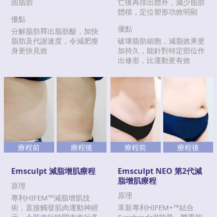
固脂肪
亡後再排出體外，減少脂肪
體積，定位塑形功效明顯
優點
優點
分解脂肪釋出脂肪酸，加快
脂肪及代謝速度，令減肥瘦
破壞脂肪細胞，減脂效果更
身更快見效
加持久，能針對特定部位作
出修形，比運動更有效
療程前
療程後
療程前
療程後
Emsculpt 減脂增肌療程
Emsculpt NEO 第2代減
脂增肌療程
原理
原理
專利HIFEM™減脂增肌技
術，直接觸發肌肉運動神經
革新專利HIFEM+™結合
元，令肌肉短時間內進行多
Synchrode™能量，雙重能