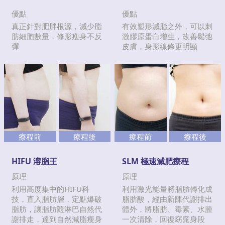
優點
優點
真正針對肥胖根源，減少脂
有效塑形減脂之外，可以刺
肪細胞數量，修形瘦身不反
激膠原蛋白增生，改善鬆弛
彈
皮膚，身形線條更明顯
療程前
療程後
療程前
療程後
HIFU 溶脂王
SLM 極速減肥療程
原理
原理
利用高度集中的HIFU科
利用激光能量將脂肪轉化成
技，直入脂肪層，定點爆破
脂肪酸，經由新陳代謝排出
脂肪，讓脂肪隨淋巴自然代
體外，將脂肪、毒素、水腫
謝排走，達到自然減脂瘦身
一次清除，回復窈窕身段