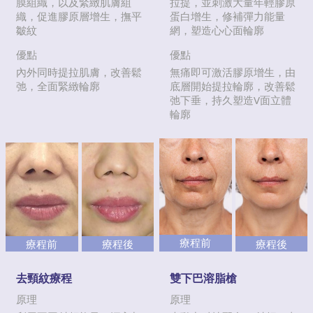
膜組織，以及緊緻肌膚組
拉提，並刺激大量年輕膠原
織，促進膠原層增生，撫平
蛋白增生，修補彈力能量
皺紋
網，塑造心心面輪廓
優點
優點
內外同時提拉肌膚，改善鬆
無痛即可激活膠原增生，由
弛，全面緊緻輪廓
底層開始提拉輪廓，改善鬆
弛下垂，持久塑造V面立體
輪廓
療程前
療程前
療程後
療程後
去頸紋療程
雙下巴溶脂槍
原理
原理