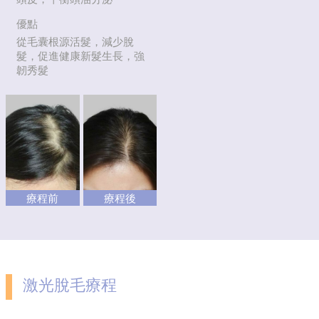
優點
從毛囊根源活髮，減少脫
髮，促進健康新髮生長，強
韌秀髮
療程前
療程後
激光脫毛療程