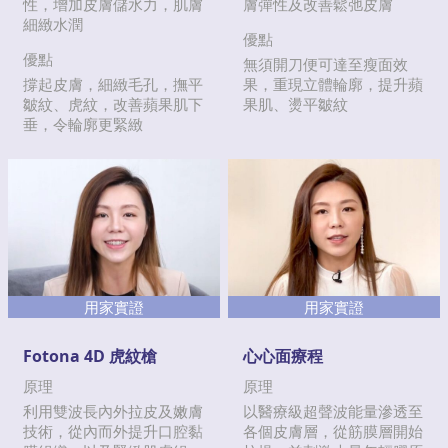
性，增加皮膚儲水力，肌膚
膚彈性及改善鬆弛皮膚
細緻水潤
優點
優點
無須開刀便可達至瘦面效
撐起皮膚，細緻毛孔，撫平
果，重現立體輪廓，提升蘋
皺紋、虎紋，改善蘋果肌下
果肌、燙平皺紋
垂，令輪廓更緊緻
用家實證
用家實證
Fotona 4D 虎紋槍
心心面療程
原理
原理
利用雙波長內外拉皮及嫩膚
以醫療級超聲波能量滲透至
技術，從內而外提升口腔黏
各個皮膚層，從筋膜層開始