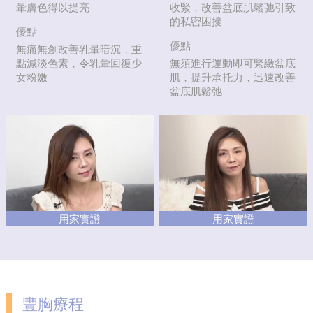
暈膚色得以提亮
收緊，改善盆底肌鬆弛引致
的私密困擾
優點
優點
無痛無創改善乳暈暗沉，重
點減淡色素，令乳暈回復少
無須進行運動即可緊緻盆底
女粉嫩
肌，提升承托力，迅速改善
盆底肌鬆弛
用家實證
用家實證
豐胸療程