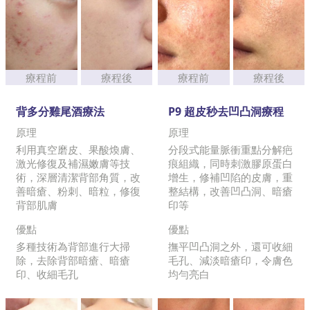
療程前
療程後
療程前
療程後
背多分雞尾酒療法
P9 超皮秒去凹凸洞療程
原理
原理
利用真空磨皮、果酸煥膚、
分段式能量脈衝重點分解疤
激光修復及補濕嫩膚等技
痕組織，同時刺激膠原蛋白
術，深層清潔背部角質，改
增生，修補凹陷的皮膚，重
善暗瘡、粉刺、暗粒，修復
整結構，改善凹凸洞、暗瘡
背部肌膚
印等
優點
優點
多種技術為背部進行大掃
撫平凹凸洞之外，還可收細
除，去除背部暗瘡、暗瘡
毛孔、減淡暗瘡印，令膚色
印、收細毛孔
均勻亮白