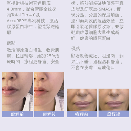
單極射頻技術直達肌底
術，將熱能精確地傳導至真
4.3mm，配合智能全效探
皮層及筋膜層(SMAS)，實
頭Total Tip 4.0及
現分區、分層的深度加熱，
AccuREP™專利科技，激活
溫和而高效的溫熱效應，立
膠原蛋白增生，塑造緊緻輪
即引發老舊膠原收縮，並啟
廓
動纖維母細胞大量生成新
鮮、健康的膠原蛋白
優點
優點
激活膠原蛋白增生，收緊肌
膚、拉提輪廓，縮短25%治
顯著改善虎紋、咀邊肉、蘋
療時間，療程更舒適、安全
果肌下垂，過程溫和舒適，
不會在皮膚上造成傷口
療程後
療程前
療程後
療程前