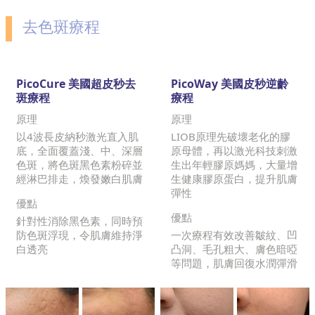
去色斑療程
PicoCure 美國超皮秒去
PicoWay 美國皮秒逆齡
斑療程
療程
原理
原理
以4波長皮納秒激光直入肌
LIOB原理先破壞老化的膠
底，全面覆蓋淺、中、深層
原母體，再以激光科技刺激
色斑，將色斑黑色素粉碎並
生出年輕膠原媽媽，大量增
經淋巴排走，煥發嫩白肌膚
生健康膠原蛋白，提升肌膚
彈性
優點
優點
針對性消除黑色素，同時預
防色斑浮現，令肌膚維持淨
一次療程有效改善皺紋、凹
白透亮
凸洞、毛孔粗大、膚色暗啞
等問題，肌膚回復水潤彈滑