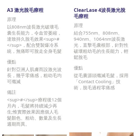
A3 激光脫毛療程
ClearLase 4波長激光脫
毛療程
原理
原理
以808nm波長激光破壞毛
囊生長能力，令血管萎縮，
結合755nm、808nm、
達致持久脫毛效果<sup>#
940nm、1064nm波長激
</sup>，配合雙製爆冷系
光，直擊毛囊根部，針對性
統，無痛即可脫走全身毛髮
破壞粗幼毛的生長能力，輕
鬆脫毛
優點
優點
針對亞洲人肌膚而設激光波
長，幾乎零痛感，粗幼毛均
從毛囊源頭殲滅毛髮，採用
可殲滅
「Contact Cooling」技
術，脫毛過程零痛感
備註
<sup>#</sup>療程後12個
月內，毛髮將持續減少再
生;惟實際效果因應個人毛
髮顏色、粗幼、數量及生長
週期而異。