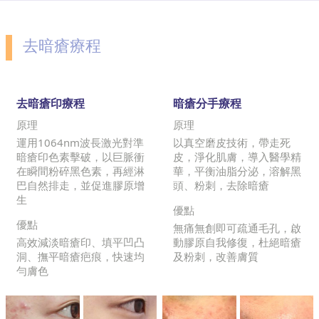
去暗瘡療程
去暗瘡印療程
暗瘡分手療程
原理
原理
運用1064nm波長激光對準
以真空磨皮技術，帶走死
暗瘡印色素擊破，以巨脈衝
皮，淨化肌膚，導入醫學精
在瞬間粉碎黑色素，再經淋
華，平衡油脂分泌，溶解黑
巴自然排走，並促進膠原增
頭、粉刺，去除暗瘡
生
優點
優點
無痛無創即可疏通毛孔，啟
高效減淡暗瘡印、填平凹凸
動膠原自我修復，杜絕暗瘡
洞、撫平暗瘡疤痕，快速均
及粉刺，改善膚質
勻膚色