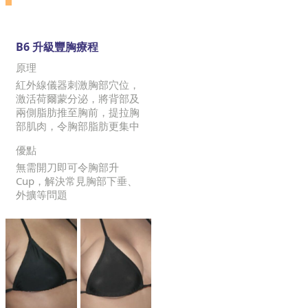
B6 升級豐胸療程
原理
紅外線儀器刺激胸部穴位，
激活荷爾蒙分泌，將背部及
兩側脂肪推至胸前，提拉胸
部肌肉，令胸部脂肪更集中
優點
無需開刀即可令胸部升
Cup，解決常見胸部下垂、
外擴等問題