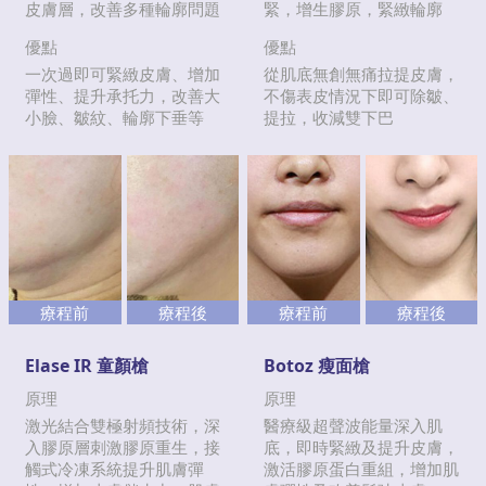
皮膚層，改善多種輪廓問題
緊，增生膠原，緊緻輪廓
優點
優點
一次過即可緊緻皮膚、增加
從肌底無創無痛拉提皮膚，
彈性、提升承托力，改善大
不傷表皮情況下即可除皺、
小臉、皺紋、輪廓下垂等
提拉，收減雙下巴
療程前
療程後
療程前
療程後
Elase IR 童顏槍
Botoz 瘦面槍
原理
原理
激光結合雙極射頻技術，深
醫療級超聲波能量深入肌
入膠原層刺激膠原重生，接
底，即時緊緻及提升皮膚，
觸式冷凍系統提升肌膚彈
激活膠原蛋白重組，增加肌