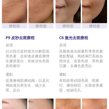
療程前
療程後
療程前
療程後
P9 皮秒去斑療程
C6 激光去斑療程
原理
原理
以分段式皮秒激光分解肌底
高脈衝激光能量對準黑色素
黑色素，並刺激皮膚底層增
逐點擊破，再經淋巴系統自
生膠原蛋白，有效淡化色斑
然排走，改善色斑、黑色素
及暗瘡印
沉澱，令膚色更亮白
優點
優點
促進修補肌膚組織，以及比
有助改善頑固色斑、暗瘡
傳統激光更安全，減少反
印、膚色暗啞，全面改善膚
黑、反白
質，收細毛孔