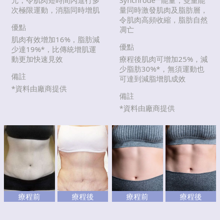
次極限運動，消脂同時增肌
量同時激發肌肉及脂肪層，
令肌肉高頻收縮，脂肪自然
優點
凋亡
肌肉有效增加16%，脂肪減
優點
少達19%*，比傳統增肌運
動更加快速見效
療程後肌肉可增加25%，減
少脂肪30%*，無須運動也
備註
可達到減脂增肌成效
*資料由廠商提供
備註
*資料由廠商提供
療程前
療程後
療程前
療程後