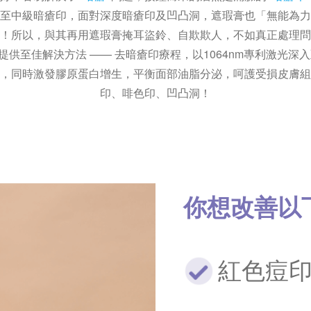
至中級暗瘡印，面對深度暗瘡印及凹凸洞，遮瑕膏也「無能為力
！所以，與其再用遮瑕膏掩耳盜鈴、自欺欺人，不如真正處理問
y 為你提供至佳解決方法 —— 去暗瘡印療程，以1064nm專利激光
，同時激發膠原蛋白增生，平衡面部油脂分泌，呵護受損皮膚組
印、啡色印、凹凸洞！
你想改善以
紅色痘