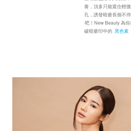
膏，頂多只能遮住輕微
孔，誘發暗瘡長個不停
吧！New Beaut
破暗瘡印中的
黑色素