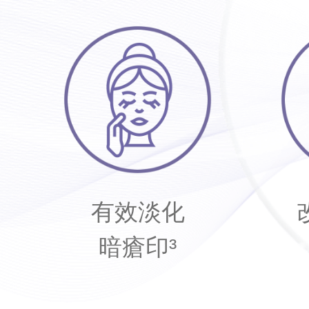
有效淡化
暗瘡印³