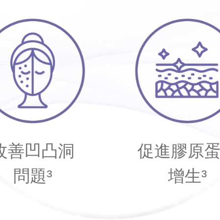
改善凹凸洞
促進膠原
問題³
增生³