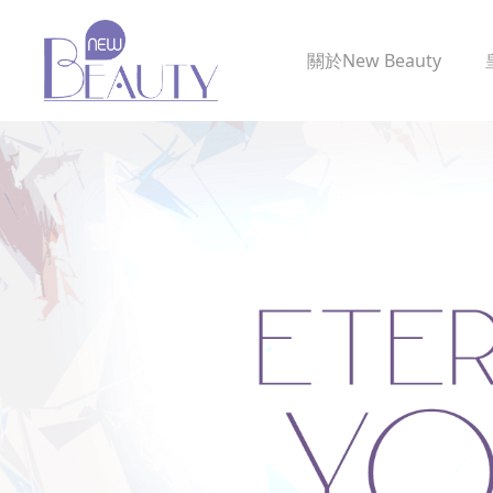
關於
New Beauty