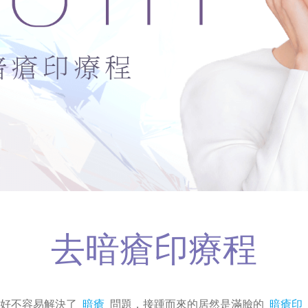
去暗瘡印療程
好不容易解決了
暗瘡
問題，接踵而來的居然是滿臉的
暗瘡印