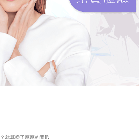
？就算塗了厚厚的遮瑕