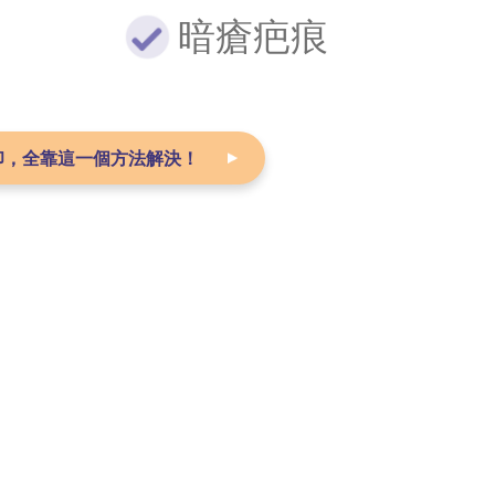
暗瘡疤痕
印，
全靠這一個方法解決！