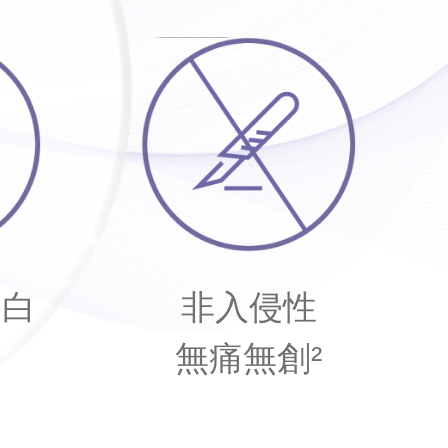
蛋白
非入侵性
無痛無創²