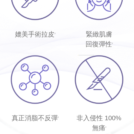
媲美
手術拉皮
緊緻肌膚
3
回復彈性
2
真正消脂
不反彈
非入侵性
100%
2
無痛
2