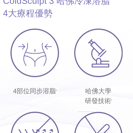
ColdSculpt 3
哈佛冷凍溶脂
4大療程優勢
4部位
同步溶脂
哈佛大學
3
研發技術
3