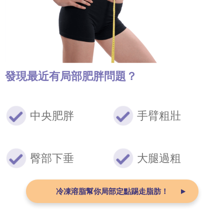
發現最近有
局部肥胖問題？
中央肥胖
手臂粗壯
臀部下垂
大腿過粗
冷凍溶脂
幫你局部
定點踢走脂肪！