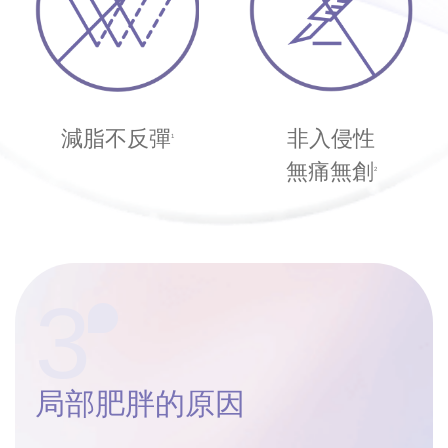
減脂不反彈
非入侵性
1
無痛無創
2
3
局部肥胖
的原因