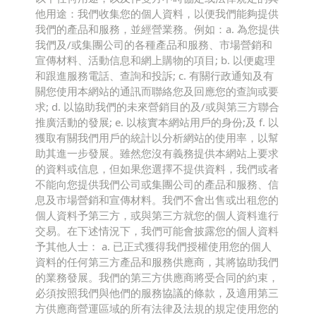
他用途：我們收集您的個人資料，以便我們能夠提供
我們的產品和服務，並經營業務。例如：a. 為您提供
我們及/或集團公司的各種產品和服務、市場營銷和
宣傳材料、活動信息和網上購物的項目; b. 以便處理
和跟進服務電話、查詢和投訴; c. 有關行政通知及有
關您使用本網站的通訊而聯絡您及回應您的查詢或要
求; d. 以協助我們的未來營銷目的及/或與第三方聯合
推廣活動的發展; e. 以核實本網站用戶的身份;及 f. 以
獲取有關我們用戶的統計以分析網站的使用率，以幫
助其進一步發展。雖然您沒有義務提供本網站上要求
的資料或信息，但如果您選擇不提供資料，我們或者
不能向您提供我們公司或集團公司的產品和服務、信
息及市場營銷和宣傳材料。我們不會出售或出租您的
個人資料予第三方，或與第三方就您的個人資料進行
交易。在下述情況下，我們可能會披露您的個人資料
予其他人士： a. 已正式獲得我們授權使用您的個人
資料的任何第三方產品和服務供應商，其將協助我們
的業務發展。我們的第三方供應商將受合同的約束，
必須按照我們與他們的服務協議的條款，及適用第三
方供應商營運區域的所有法律及法規的規定使用您的